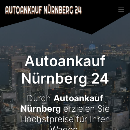
Zum
M
Inhalt
springen
Autoankauf
Nürnberg 24
Durch
Autoankauf
Nürnberg
erzielen Sie
Höchstpreise für Ihren
Wagen.