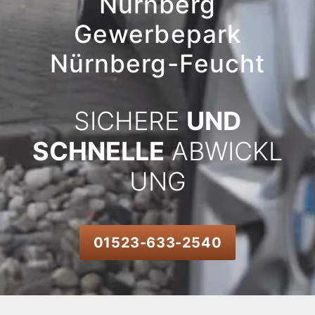
Nürnberg
Gewerbepark
Nürnberg-Feucht
SICHERE
UND
SCHNELLE
ABWICKL
UNG
01523-633-2540