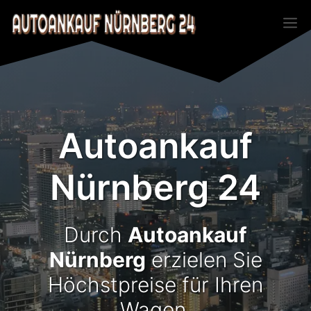
Zum
M
Inhalt
springen
Autoankauf
Nürnberg 24
Durch
Autoankauf
Nürnberg
erzielen Sie
Höchstpreise für Ihren
Wagen.